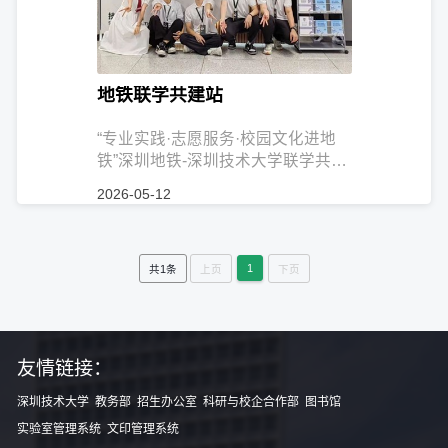
地铁联学共建站
“专业实践·志愿服务·校园文化进地
铁”深圳地铁-深圳技术大学联学共建
站建设。为进一步落实党的二十大
2026-05-12
关...
1
上页
下页
共1条
友情链接：
深圳技术大学
教务部
招生办公室
科研与校企合作部
图书馆
实验室管理系统
文印管理系统