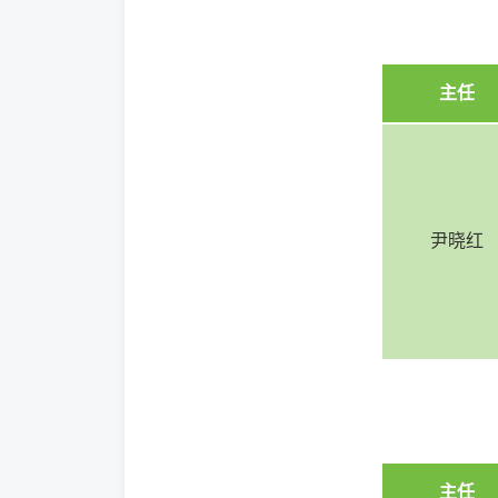
主任
尹晓红
主任