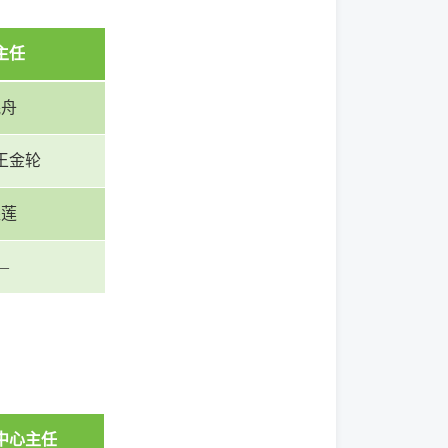
主任
晓舟
王金轮
银莲
—
中心主任