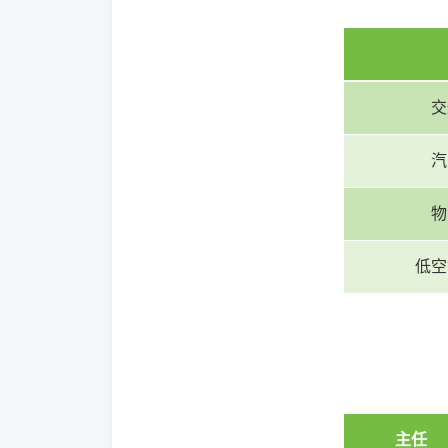
交
汽
物
低空
主任