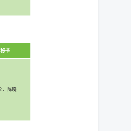
秘书
文、陈晓