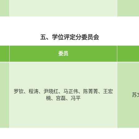
五、学位评定分委员会
委员
罗钦、程涛、尹晓红、马正伟、陈菁菁、王宏
苏
楠、宫磊、冯平