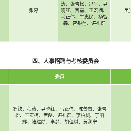
涛、张青松、冯平、尹
张婷
晓红、宫磊、王宏楠、
吴
马正伟、牛惠民、杨智
森、曾银莲、谌礼群
四、人事招聘与考核委员会
委员
罗钦、程涛、尹晓红、马正伟、陈菁菁、张青
松、王宏楠、宫磊、谌礼群、李柏城、于丽
娜、陆建勋、李梦、胡佳琪、贺润宁