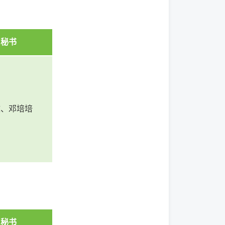
秘书
文、邓培培
秘书