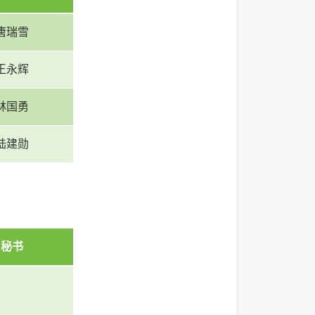
唐瑞雪
王永辉
林国勇
陆建勋
秘书