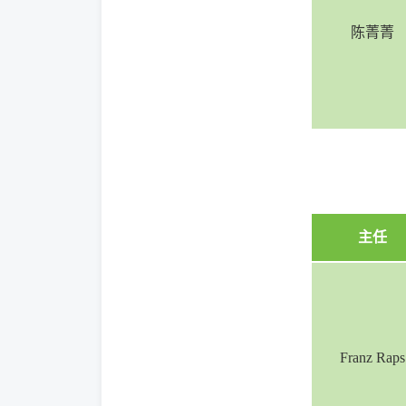
陈菁菁
主任
Franz Raps