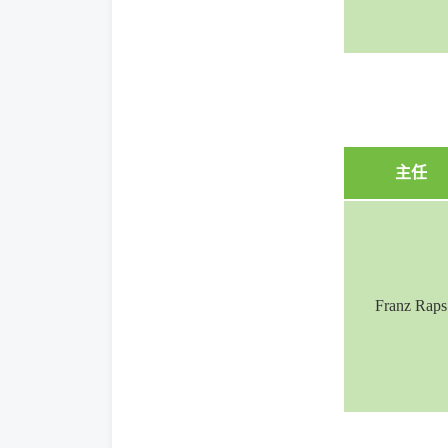
主任
Franz Raps