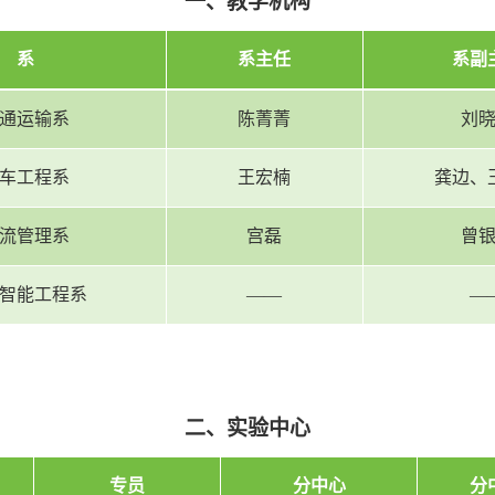
一、教学机构
系
系主任
系副
通运输系
陈菁菁
刘
车工程系
王宏楠
龚边、
流管理系
宫磊
曾
智能工程系
——
—
二、实验中心
专员
分中心
分