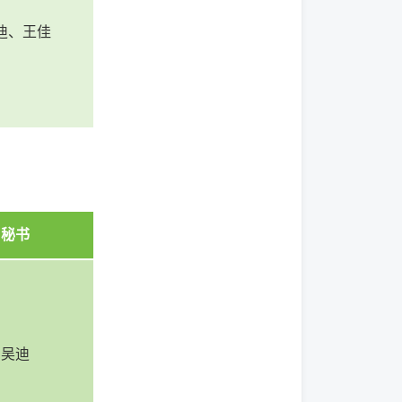
迪、王佳
秘书
吴迪