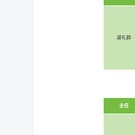
谌礼群
主任