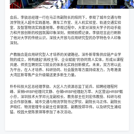
会后，李骁总经理一行在马正伟副院长的陪同下，参观了城市交通与物
流学院无人超市实践基地、赛车工作室、无人机实验室、轨道交通实验
室、及智慧物流实践基地等。参观过程中，大家对深技大学子的动手能
力和开放创新的校园氛围印象深刻，频频拍照记录。李骁坦言此行刷新
了他对大学的传统认识，深技大开放与应用研究型的办学特色令人印象
深刻。
产教融合是应用研究型人才培养的关键路径。深朴新零售供应链产业学
院的成立，将构建起“高校主导、企业赋能”的协同育人实体，形成从课程
共建、师资互聘到实习就业的体系化实践创新模式。未来，双方将以此
为平台，在人才培养、科研协同、社会服务等方面持续发力，为粤港澳
大湾区新零售产业升级输送更多新生力量。
朴朴科技大区总经理李骁、大区人力资源总监丁延兵、招聘经理程阿
峰、采销HRBP经理闫文静、仓储HRBP经理赵万萃、大区营运HRBP甄
小芬，深圳技术大学邓元龙副校长、教务部主任刘宏伟教授、科研与校
企合作部张雁、城市交通与物流学院书记罗钦、副院长马正伟、副院长
尹晓红、物流管理专业副主任曾银莲、副教授郑华伟，以及研究生浦绍
猛、校园大使陈景琪等参加了本次活动。