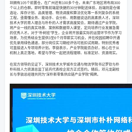
圳拥有105个前置仓，在广州还有100多个仓，未来广东地区将布局300
个以上的仓群。即时零售前端是快捷的30分钟配送体验，后端则是仓储
选址、库存计划、品类管理、物流调度和算法优化等一系列复杂的系统
工程，亟需懂业务、能动手、会分析、用数据说话的高素质人才。深圳
技术大学的育人理念与朴朴的人才需求高度契合，期待通过产业学院，
将产业一线的真实场景、案例和数据带入课堂，定向培养行业发展急需
的优秀人才。对于“朴树班”学生，企业将开放最实际的运营环节作为学习
场景，为优秀结业生提供3至6个月带薪实习机会，并在校园招聘中开通
优先录用绿色通道，部分岗位实习期经评估可抵扣试用期，特别优秀者
可直接进入专项培养计划。李骁表示，产业学院能否办好，核心在于从
机制上真正落地，希望与学校一起把流程理顺、标准定好、资源用实。
在双方领导的见证下，深圳技术大学城市交通与物流学院书记罗钦与朴
朴科技人力资源总监丁延兵代表校企双方正式签约。随后，邓元龙副校
长与李骁总经理共同为“深朴新零售供应链产业学院”揭牌。