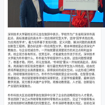
深圳技术大学副校长邓元龙在致辞中表示，学校作为广东省和深圳市高
起点、高标准建设的高水平一流应用研究型大学，坚持“因学术而应用，
为应用而学术”，着力培养善于发现问题、定义问题、解决问题的高素质
创新型工程师。要办好这样一所应用型大学，根本举措就是必须深化产
教融合，与企业坦诚合作，一开始就要说清楚双方的关注点和利益诉
求。校企双方各有所长、优势互补，才能避免合作流于形式。深圳技术
大学能为朴朴做什么，朴朴能为学校提供什么支持，这些问题想清楚
了，根基才稳。同时，邓元龙强调，“朴树班”要从一开始就高起点、高标
准，用高端引领实现良性循环：吸引最优秀的学生加入特色班，经由优
质培养输送到企业高质量就业，获得良好的成长空间，以此形成口碑效
应，持续增强项目吸引力。朴朴作为中国民营企业500强，在智慧仓储、
数据驱动、供应链管理等领域的深厚积淀，正是学校最需要、最鲜活的
教学资源。双方携手共建产业学院，将推动教育链、人才链、创新链与
产业链的深度融合。
朴朴科技大区总经理李骁在致辞中分享了企业的战略规划与人才需求。
李总回顾了自己从传统零售到即时零售的从业经历，见证了中国零售从
大卖场到即时消费模式的完整变迁。朴朴深耕粤港澳大湾区，目前在深