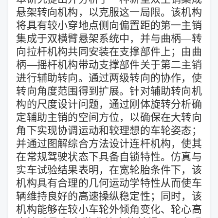
悬架转向机构，以克服这一局限。该机构
将具有较小穿地点侧向偏置距的第一主销
集成于双横臂悬架系统中，并与曲柄—转
向拉杆机构共同安装在支撑部件上；由曲
柄—摇杆机构带动支撑部件关于第二主销
进行辅助转向。通过两级转向的协作，使
转向角度范围得到扩展。针对辅助转向机
构的尺度设计问题，通过刚体旋转分析确
定辅助主销的空间方位，以确保在大转向
角下实现协调运动和较理想的车轮姿态；
并通过图解综合方法设计连杆机构，使其
在常规驾驶状态下具备自锁特性。仿真与
实车试验结果表明，在宽轮胎条件下，该
机构具有合理的几何运动学特性从而使车
辆维持
良好的高速操纵稳定性；
同时，该
机构能够在较小车轮外倾角变化、轮心高