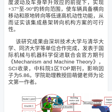
度波动及车身举升效应的前提下，实现
+37°至-90°的转向范围，使车辆具备
横向
移动和原地转向等低速高机动性功能，从
而证实该集成悬架转向机构方案的可行
性。
该研究成果由深圳技术大学与清华大
学、同济大学等单位合作完成，
发表
于国
际机械与机器科学促进联合会官方期刊
《
Mechanism and Machine Theory
》
，
SCI
收录，
中科院1区TOP期刊，影响因
子为5.
86。学院助理教授田萌健老师为论
文第一作者。