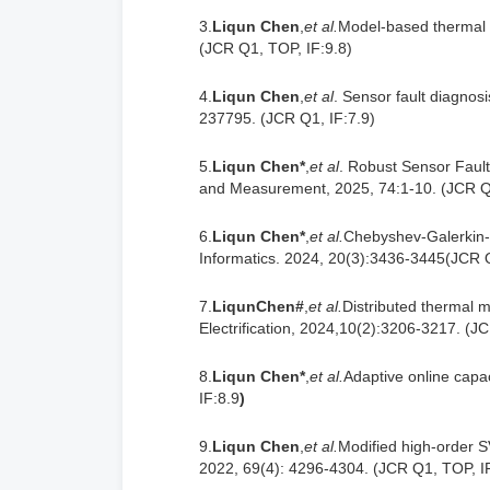
3.
Liqun Chen
,
et al.
Model-based thermal fa
(JCR Q1, TOP, IF:9.8)
4.
Liqun Chen
,
et al
. Sensor fault diagnosi
237795. (JCR Q1, IF:7.9)
5.
Liqun Chen*
,
et al
. Robust Sensor Fault
and Measurement, 2025, 74:1-10. (JCR Q1
6.
Liqun Chen*
,
et al.
Chebyshev-Galerkin-ba
Informatics. 2024, 20(3):3436-3445(JCR Q
7.
Liqun
Chen#
,
et al.
Distributed thermal m
Electrification, 2024,10(2):3206-3217. (J
8.
Liqun Chen*
,
et al.
Adaptive online capac
IF:8.9
)
9.
Liqun Chen
,
et al.
Modified high-order S
2022, 69(4): 4296-4304. (JCR Q1, TOP, I