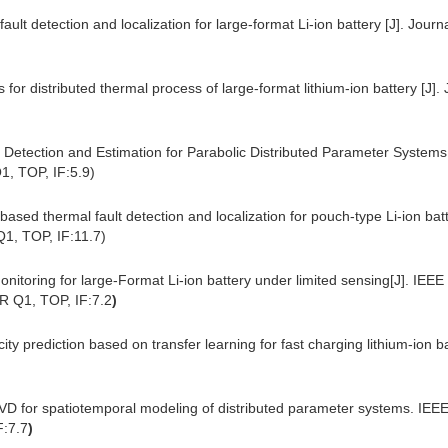
ult detection and localization for large-format Li-ion battery [J]. Jou
s for distributed thermal process of large-format lithium-ion battery [J
 Detection and Estimation for Parabolic Distributed Parameter Systems 
, TOP, IF:5.9)
sed thermal fault detection and localization for pouch-type Li-ion batt
1, TOP, IF:11.7)
onitoring for large-Format Li-ion battery under limited sensing[J]. IEE
CR Q1, TOP, IF:7.2
)
ity prediction based on transfer learning for fast charging lithium-ion
VD for spatiotemporal modeling of distributed parameter systems. IEEE 
F:7.7
)