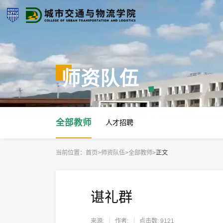
师资队伍
全部教师
人才招聘
当前位置：
首页
>
师资队伍
>
全部教师
>
正文
谌礼群
来源:
作者:
点击数:
9121