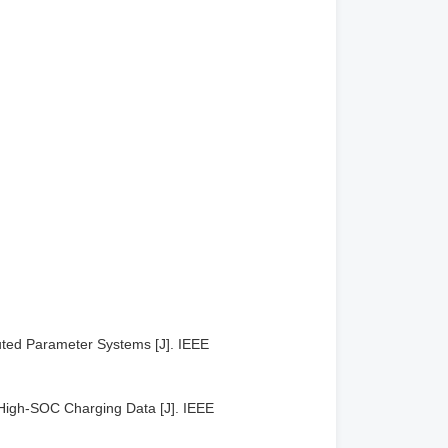
buted Parameter Systems [J]. IEEE
High-SOC Charging Data [J]. IEEE