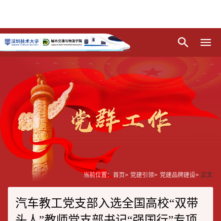
当前位置：
首页
>
党建引领
>
党建品牌建设
>
正文
汽车教工党支部入选全国高校“双带
头人”教师党支部书记“强国行”专项