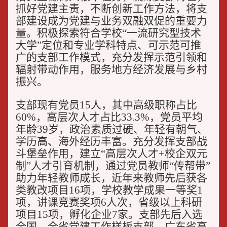
抓好党建主责，不断创新工作方法，将支
部建设成为党建与业务双融双促的重要力
量。积极探索符合学校“一流研究型技术
大学”定位和专业学科特点、可示范可推
广的支部工作模式，充分发挥示范引领和
辐射带动作用，服务地方经济发展与乡村
振兴。
支部现有党员15人，其中高级职称占比
60%，高层次人才占比33.3%，党员平均
年龄39岁，政治素质过硬、年轻有朝气、
学历高、海外经历丰富。充分发挥支部战
斗堡垒作用，建立“高层次人才+校企双元
制”人才引育机制，通过党员教师“传帮带”
助力年轻教师成长，近年来教师先后获各
类教改项目16项，学校教学成果一等奖1
项，讲课竞赛奖项6人次，省级以上科研
项目15项，孵化企业7家。支部先后入选
全国、全省党建工作样板支部、广东省高