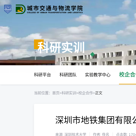
科研实训
校企合
科研平台
科研团队
实验教学中心
当前位置：
首页
>
科研实训
>
校企合作
>
正文
深圳市地铁集团有限
来源: 深圳技术大学
作者: 佚名
点击数:
170