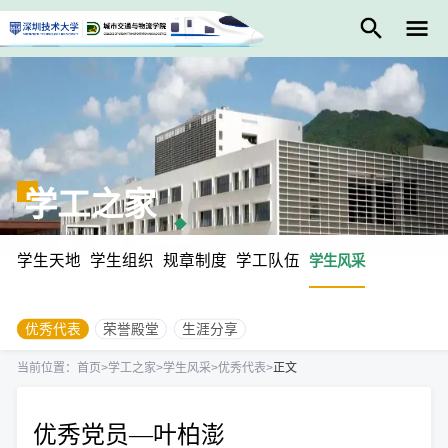
学工之家
学生天地
学生组织
规章制度
学工队伍
学生风采
优秀代表
荣誉殿堂
生涯分享
当前位置：
首页
>
学工之家
>
学生风采
>
优秀代表
>
正文
优秀党员—叶柏澎