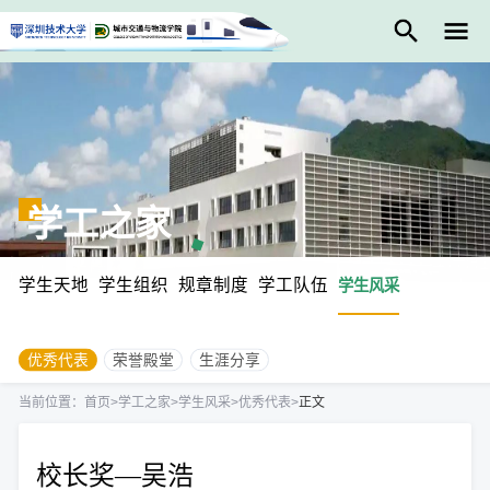
学工之家
学生天地
学生组织
规章制度
学工队伍
学生风采
优秀代表
荣誉殿堂
生涯分享
当前位置：
首页
>
学工之家
>
学生风采
>
优秀代表
>
正文
校长奖—吴浩