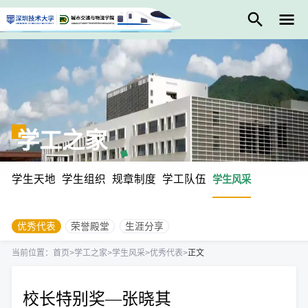
学工之家
学生天地
学生组织
规章制度
学工队伍
学生风采
优秀代表
荣誉殿堂
生涯分享
当前位置：
首页
>
学工之家
>
学生风采
>
优秀代表
>
正文
校长特别奖—张晓其