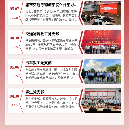
院党总支于2023年1...
城市交通与物流学院召开学习贯
05.07
彻习近平新时代中国特色社会主
4月23日下午，为深入学习贯彻习近平新
时代中国特色社会主义思想，认真落实上
义思想主题教育动员部署会
2025
级关于开展主题教育的部署要求，深圳技
术大学城市交通与物流学院召开学习贯彻
习近平新时代中国特色社会主义思想主题
教育动员部署会。大...
交通物流教工党支部
04.30
党支部概况：​交通物流教工党支部成立于
2019年，支部现有正式党员23名，预备
2024
党员1名，是一支政治素质硬、年轻有朝
气、学历高、海外经历丰富且干劲十足的
队伍。支部以“党建业务双融双促，创新党
建创支部品牌”为...
汽车教工党支部
05.06
​汽车教工党支部概况：图1 走进华为主题
党日活动汽车教工党支部成立于2019年，
2024
支部现有正式党员14名，预备党员1名。
支部认真学习贯彻习近平新时代中国特色
社会主义思想，深入学习贯彻习近平总书
记关于党的建设的...
学生党支部
04.30
学生党支部：紧紧围绕人才培养、综合素
养、社会服务、人文情怀中心任务，充分
2024
发挥党支部战斗堡垒作用，创新搭建红
色、活动、服务“三大阵地”，以“七个有力”
为抓手，实施“党建+专业+育人”、“薪火计
划”机制...