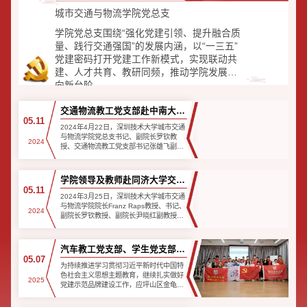
城市交通与物流学院党总支
学院党总支围绕“强化党建引领、提升融合质
量、践行交通强国”的发展内涵，以“一三五”
党建密码打开党建工作新模式，实现联动共
建、人才共育、教研同频，推动学院发展迈
向新台阶。
交通物流教工党支部赴中南大学
05.11
交通运输工程学院进行调研交流
2024年4月22日，深圳技术大学城市交通
与物流学院党总支书记、副院长罗钦教
2024
授、交通物流教工党支部书记张雄飞副教
授、交通物流教工党支部委员及党员代表
前往中南大学交通运输工程学院进行党
建、学术交流和参观访问...
学院领导及教师赴同济大学交通
05.11
运输工程学院进行访问交流
2024年3月25日，深圳技术大学城市交通
与物流学院院长Franz Raps教授、书记、
2024
副院长罗钦教授、副院长尹晓红副教授、
副书记李旭老师及相关教师等前往同济大
学交通运输工程学院进行党建、学术交流
和参观访问。同济大...
汽车教工党支部、学生党支部与
05.07
研究生院党总支联合开展“汽车
为持续推进学习贯彻习近平新时代中国特
色社会主义思想主题教育，继续扎实做好
科技进社区”主题党日活动
2025
党建示范品牌建设工作，应坪山区金龟社
区党群服务中心邀请，我院汽车教工党支
部、学生党支部、赛车工作室联合研究生